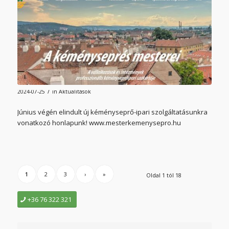
/
2024-07-25
in
Aktualitások
Június végén elindult új kéményseprő-ipari szolgáltatásunkra
vonatkozó honlapunk! www.mesterkemenysepro.hu
1
2
3
›
»
Oldal 1 tól 18
+36 76 322 321