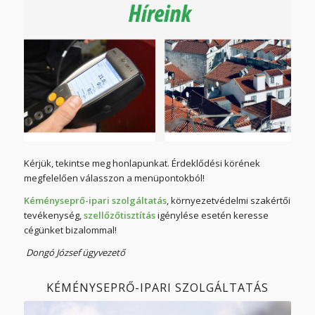
Kérjük, tekintse meg honlapunkat. Érdeklődési körének
megfelelően válasszon a menüpontokból!
Kéményseprő-ipari szolgáltatás
, környezetvédelmi szakértői
tevékenység,
szellőzőtisztítás
igénylése esetén keresse
cégünket bizalommal!
Dongó József ügyvezető
KÉMÉNYSEPRŐ-IPARI SZOLGÁLTATÁS