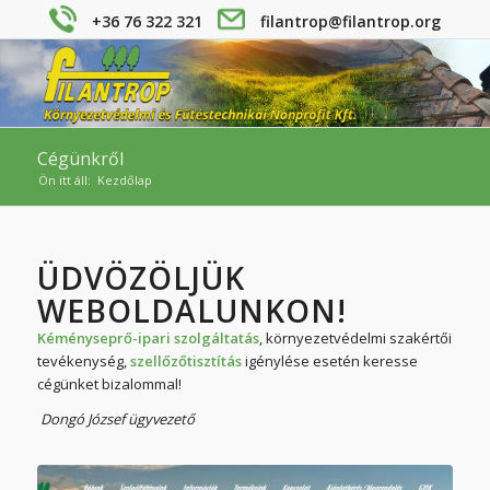
+36 76 322 321
filantrop@filantrop.org
Cégünkről
Ön itt áll:
Kezdőlap
ÜDVÖZÖLJÜK
WEBOLDALUNKON!
Kéményseprő-ipari szolgáltatás
, környezetvédelmi szakértői
tevékenység,
szellőzőtisztítás
igénylése esetén keresse
cégünket bizalommal!
Dongó József ügyvezető