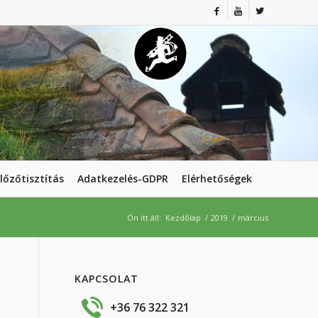
lőzőtisztítás
Adatkezelés-GDPR
Elérhetőségek
Ön itt áll:
Kezdőlap
/
2019
/
március
KAPCSOLAT
+36 76 322 321