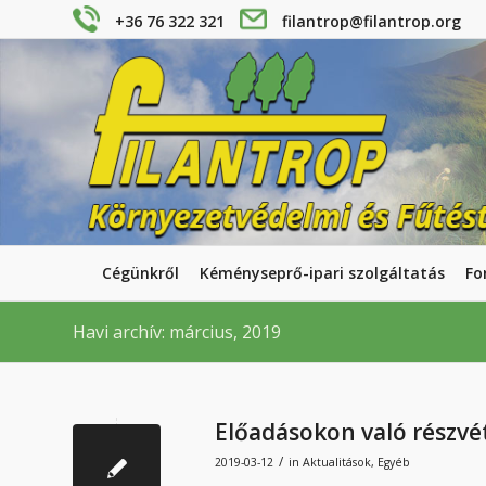
+36 76 322 321
filantrop@filantrop.org
Cégünkről
Kéményseprő-ipari szolgáltatás
Fo
Havi archív: március, 2019
Előadásokon való részvé
/
2019-03-12
in
Aktualitások
,
Egyéb