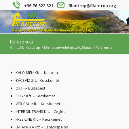
+36 76 322 321
filantrop@filantrop.org
Referencia
Ön itt áll:
Kezdőlap
/
Környezetvédelmi szolgáltatás
/
Referencia
KALO-MÉH Kft. – Kalocsa
BÁCSVÍZ Zrt. –Kecskemét
OKTF – Budapest
ÉKISZ Kft. – Kecskemét
VER-BAU Kft. – Kecskemét
INTEROIL TRANS Kft. – Cegléd
FREE-LINE Kft. – Kecskemét
D-PAPRIKA Kft. – Csólyospálos