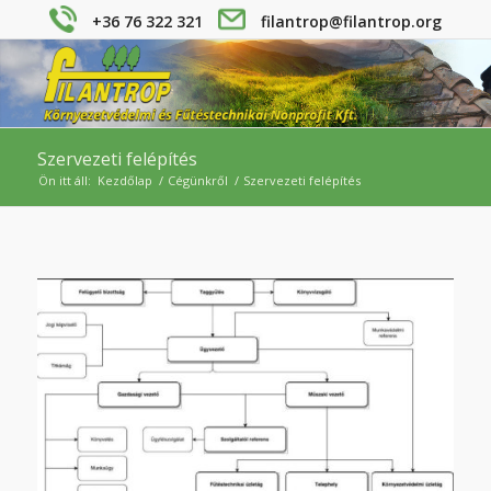
+36 76 322 321
filantrop@filantrop.org
Szervezeti felépítés
Ön itt áll:
Kezdőlap
/
Cégünkről
/
Szervezeti felépítés