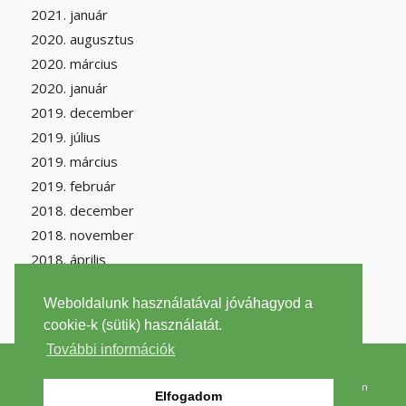
2021. január
2020. augusztus
2020. március
2020. január
2019. december
2019. július
2019. március
2019. február
2018. december
2018. november
2018. április
Weboldalunk használatával jóváhagyod a
cookie-k (sütik) használatát.
További információk
2026 © Copyright -
filantrop.org
szenmonoxid.lap.hu
|
Szén-monoxid Wikipédia
|
Környezetvédelem
Elfogadom
Wikipédia
|
Impresszum