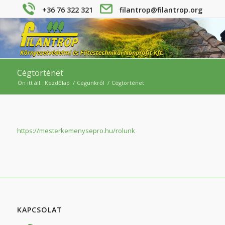
+36 76 322 321
filantrop@filantrop.org
Cégtörténet
Ön itt áll:
Kezdőlap
/
Cégünkről
/
Cégtörténet
https://mesterkemenysepro.hu/rolunk
KAPCSOLAT