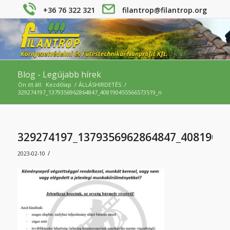
+36 76 322 321
filantrop@filantrop.org
Blog - Legújabb hírek
Ön itt áll:
Kezdőlap
/
ÁLLÁSHIRDETÉS
/
329274197_1379356962864847_408190455566573519_n
329274197_1379356962864847_4081904
/
2023-02-10