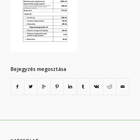
Bejegyzés megosztása