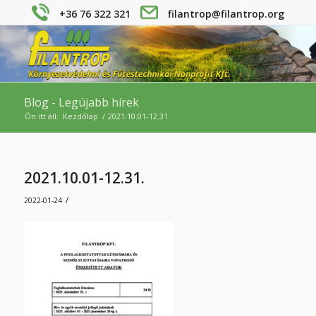
+36 76 322 321
filantrop@filantrop.org
Blog - Legújabb hírek
Ön itt áll:
Kezdőlap
/
2021.10.01-12.31.
2021.10.01-12.31.
/
2022-01-24