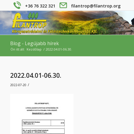
+36 76 322 321
filantrop@filantrop.org
Blog - Legújabb hírek
Ön itt áll:
Kezdőlap
/
2022.04.01-06.30.
2022.04.01-06.30.
/
2022-07-20