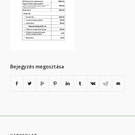
Bejegyzés megosztása