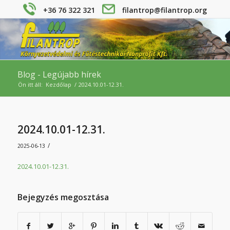
+36 76 322 321
filantrop@filantrop.org
Blog - Legújabb hírek
Ön itt áll:
Kezdőlap
/
2024.10.01-12.31.
2024.10.01-12.31.
/
2025-06-13
2024.10.01-12.31.
Bejegyzés megosztása