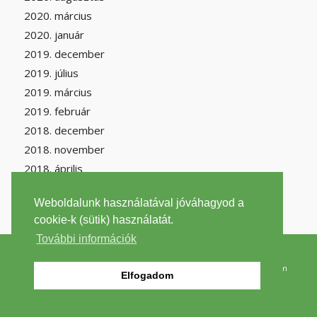
2020. március
2020. január
2019. december
2019. július
2019. március
2019. február
2018. december
2018. november
2018. április
Weboldalunk használatával jóváhagyod a
cookie-k (sütik) használatát.
További információk
2026 © Copyright -
filantrop.org
szenmonoxid.lap.hu
|
Szén-monoxid Wikipédia
|
Környezetvédelem
Elfogadom
Wikipédia
|
Impresszum