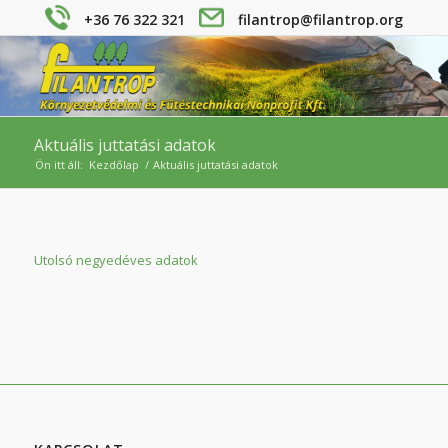
+36 76 322 321
filantrop@filantrop.org
Aktuális juttatási adatok
Ön itt áll:
Kezdőlap
/
Aktuális juttatási adatok
Utolsó negyedéves adatok