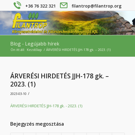
+36 76 322 321
filantrop@filantrop.org
Blog - Legújabb hírek
Ön itt áll:
Kezdőlap
/
ÁRVERÉSI HIRDETÉS JJH-178 gk. – 2023. (1)
ÁRVERÉSI HIRDETÉS JJH-178 gk. –
2023. (1)
/
2023-03-10
ÁRVERÉSI HIRDETÉS JJH-178 gk. - 2023. (1)
Bejegyzés megosztása