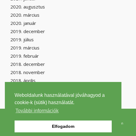
2020. augusztus
2020. március
2020. január
2019. december
2019. július
2019. március
2019. február
2018. december
2018. november
2018. április
Weboldalunk használatával jóváhagyod a
cookie-k (sütik) használatát.
További információk
2026 © Copyright -
filantrop.org
szenmonoxid.lap.hu
|
Szén-monoxid Wikipédia
|
Környezetvédelem
Elfogadom
Wikipédia
|
Impresszum