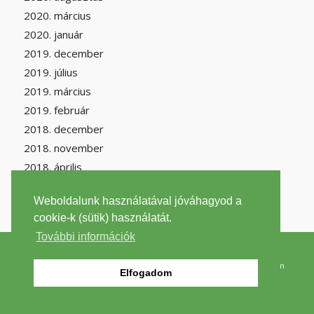
2020. március
2020. január
2019. december
2019. július
2019. március
2019. február
2018. december
2018. november
2018. április
Weboldalunk használatával jóváhagyod a
cookie-k (sütik) használatát.
További információk
2026 © Copyright -
filantrop.org
szenmonoxid.lap.hu
|
Szén-monoxid Wikipédia
|
Környezetvédelem
Elfogadom
Wikipédia
|
Impresszum