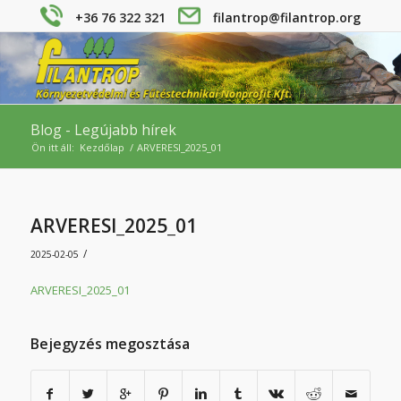
+36 76 322 321
filantrop@filantrop.org
Blog - Legújabb hírek
Ön itt áll:
Kezdőlap
/
ARVERESI_2025_01
ARVERESI_2025_01
/
2025-02-05
ARVERESI_2025_01
Bejegyzés megosztása