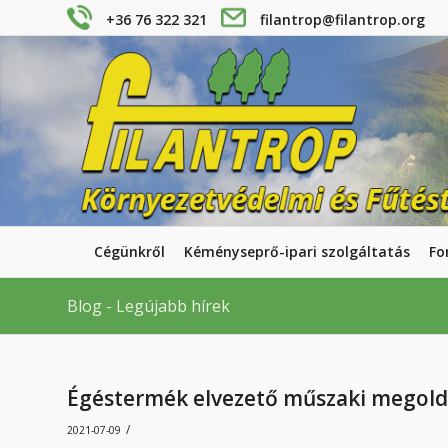
+36 76 322 321
filantrop@filantrop.org
Cégünkről
Kéményseprő-ipari szolgáltatás
Fo
Blog - Legújabb hírek
Égéstermék elvezető műszaki megoldá
/
2021-07-09