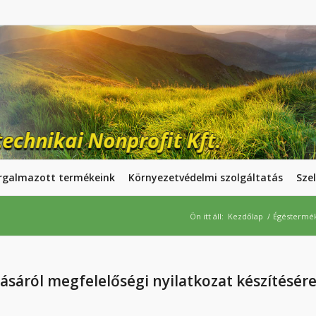
rgalmazott termékeink
Környezetvédelmi szolgáltatás
Szel
Ön itt áll:
Kezdőlap
/
Égéstermék
sáról megfelelőségi nyilatkozat készítésér