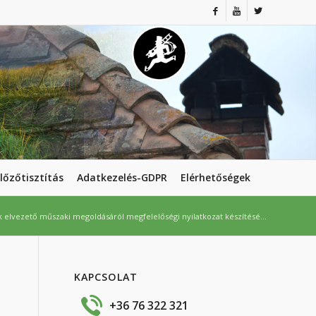
lőzőtisztítás
Adatkezelés-GDPR
Elérhetőségek
 elvezető műszaki megoldásáról megfelelőségi nyilatkozat készítésé...
KAPCSOLAT
e
+36 76 322 321