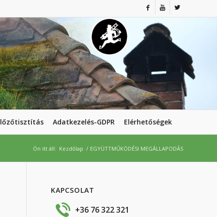
lőzőtisztítás
Adatkezelés-GDPR
Elérhetőségek
Ön itt áll:
Kezdőlap
/
EGYÜTTMŰKÖDÉSI MEGÁLLAPODÁS
KAPCSOLAT
+36 76 322 321