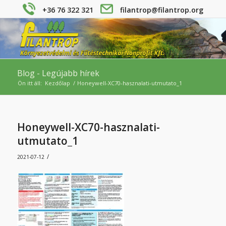
+36 76 322 321
filantrop@filantrop.org
Blog - Legújabb hírek
Ön itt áll:
Kezdőlap
/
Honeywell-XC70-hasznalati-utmutato_1
Honeywell-XC70-hasznalati-
utmutato_1
/
2021-07-12