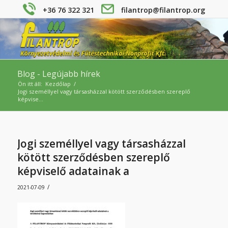
+36 76 322 321
filantrop@filantrop.org
Blog - Legújabb hírek
Ön itt áll:
Kezdőlap
/
Jogi személlyel vagy társasházzal kötött szerződésben szereplő
képvise...
Jogi személlyel vagy társasházzal
kötött szerződésben szereplő
képviselő adatainak a
/
2021-07-09