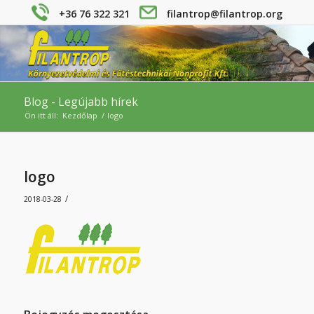
+36 76 322 321
filantrop@filantrop.org
Blog - Legújabb hírek
Ön itt áll:
Kezdőlap
/
logo
logo
/
2018-03-28