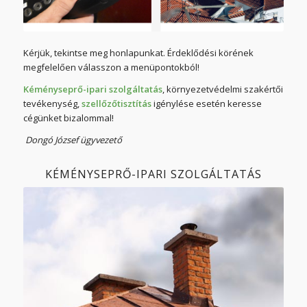
Kérjük, tekintse meg honlapunkat. Érdeklődési körének
megfelelően válasszon a menüpontokból!
Kéményseprő-ipari szolgáltatás
, környezetvédelmi szakértői
tevékenység,
szellőzőtisztítás
igénylése esetén keresse
cégünket bizalommal!
Dongó József ügyvezető
KÉMÉNYSEPRŐ-IPARI SZOLGÁLTATÁS