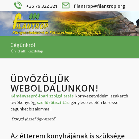
+36 76 322 321
filantrop@filantrop.org
Cégünkről
Ön itt áll:
Kezdőlap
ÜDVÖZÖLJÜK
WEBOLDALUNKON!
Kéményseprő-ipari szolgáltatás
, környezetvédelmi szakértői
tevékenység,
szellőzőtisztítás
igénylése esetén keresse
cégünket bizalommal!
Dongó József ügyvezető
Az étterem konyhájának is szüksége