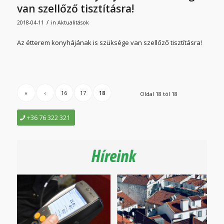
van szellőző tisztításra!
/
2018-04-11
in
Aktualitások
Az étterem konyhájának is szüksége van szellőző tisztításra!
«
‹
16
17
18
Oldal 18 tól 18
+36 76 322 321