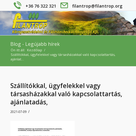
+36 76 322 321
filantrop@filantrop.org
Blog - Legújabb hírek
Ön itt áll:
Kezdőlap
/
Szállítókkal, ügyfelekkel vagy társasházakkal való kapcsolattartás,
ajánlat...
Szállítókkal, ügyfelekkel vagy
társasházakkal való kapcsolattartás,
ajánlatadás,
/
2021-07-09