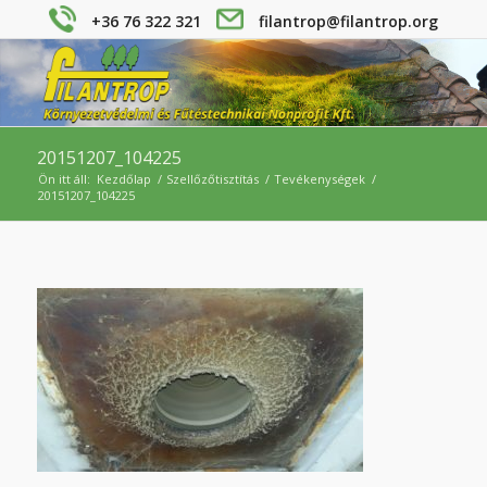
+36 76 322 321
filantrop@filantrop.org
20151207_104225
Ön itt áll:
Kezdőlap
/
Szellőzőtisztítás
/
Tevékenységek
/
20151207_104225