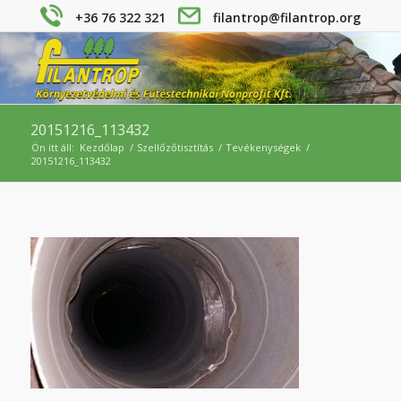
+36 76 322 321
filantrop@filantrop.org
20151216_113432
Ön itt áll:
Kezdőlap
/
Szellőzőtisztítás
/
Tevékenységek
/
20151216_113432