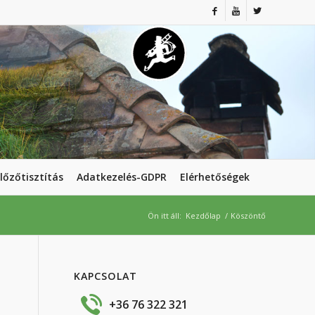
lőzőtisztítás
Adatkezelés-GDPR
Elérhetőségek
Ön itt áll:
Kezdőlap
/
Köszöntő
KAPCSOLAT
+36 76 322 321