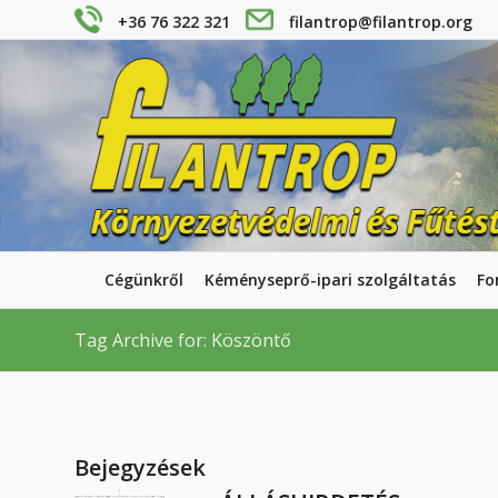
+36 76 322 321
filantrop@filantrop.org
Cégünkről
Kéményseprő-ipari szolgáltatás
Fo
Tag Archive for: Köszöntő
Bejegyzések