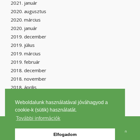
2021. január
2020. augusztus
2020. március
2020. január
2019. december
2019. július
2019. március
2019. február
2018. december
2018. november
2018. április
Weboldalunk használatával jóváhagyod a
cookie-k (sütik) használatát.
További információk
2026 © Copyright -
filantrop.org
szenmonoxid.lap.hu
|
Szén-monoxid Wikipédia
|
Környezetvédelem
Elfogadom
Wikipédia
|
Impresszum