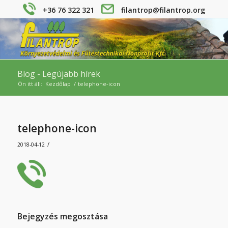
+36 76 322 321
filantrop@filantrop.org
Blog - Legújabb hírek
Ön itt áll:
Kezdőlap
/
telephone-icon
telephone-icon
/
2018-04-12
Bejegyzés megosztása