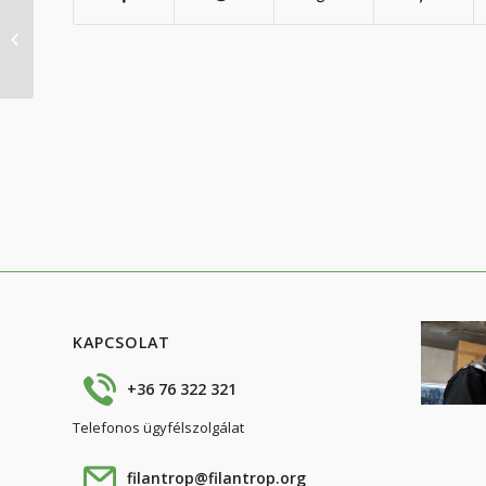
Álláslehetőség – szolgáltatás
értékesíő
KAPCSOLAT
+36 76 322 321
Telefonos ügyfélszolgálat
filantrop@filantrop.org