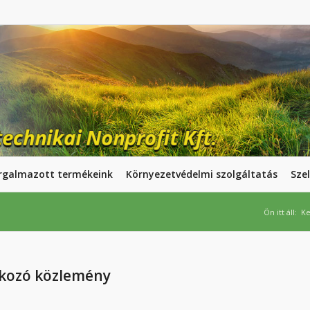
rgalmazott termékeink
Környezetvédelmi szolgáltatás
Szel
Ön itt áll:
Ke
atkozó közlemény