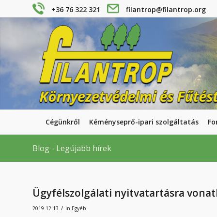
+36 76 322 321
filantrop@filantrop.org
Cégünkről
Kéményseprő-ipari szolgáltatás
Fo
Blog - Legújabb hírek
Ügyfélszolgálati nyitvatartásra von
/
2019-12-13
in
Egyéb