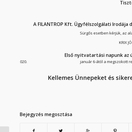
Tiszt
A FILANTROP Kft. Ügyfélszolgálati Irodája 
Sürgős esetben kérjük, az a
KRIX JÓ
Első nyitvatartási napunk az ú
január 6-ától a megszokott r
Kellemes Ünnepeket és siker
Bejegyzés megosztása