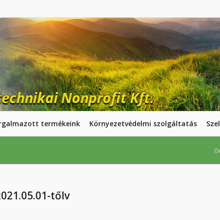
rgalmazott termékeink
Környezetvédelmi szolgáltatás
Szel
Ön
21.05.01-tőlv