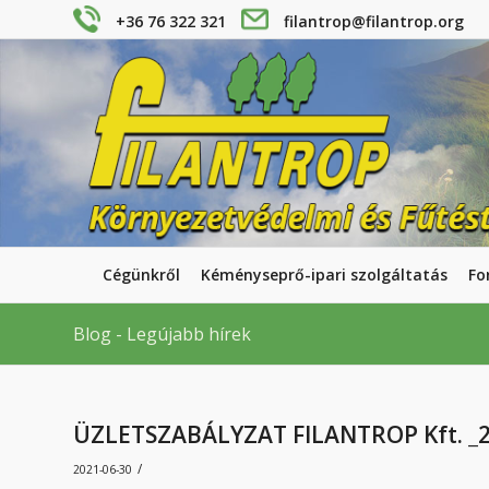
+36 76 322 321
filantrop@filantrop.org
Cégünkről
Kéményseprő-ipari szolgáltatás
Fo
Blog - Legújabb hírek
ÜZLETSZABÁLYZAT FILANTROP Kft. _20
/
2021-06-30