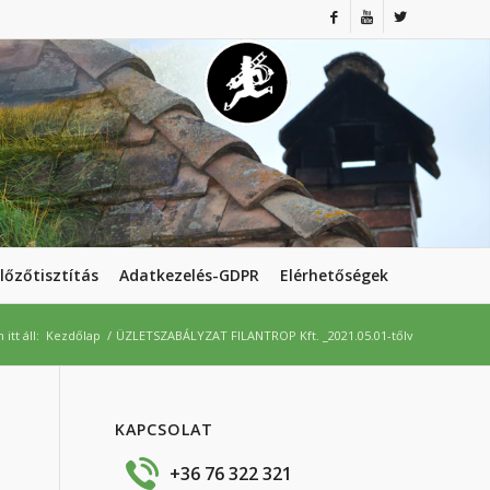
lőzőtisztítás
Adatkezelés-GDPR
Elérhetőségek
 itt áll:
Kezdőlap
/
ÜZLETSZABÁLYZAT FILANTROP Kft. _2021.05.01-tőlv
KAPCSOLAT
+36 76 322 321