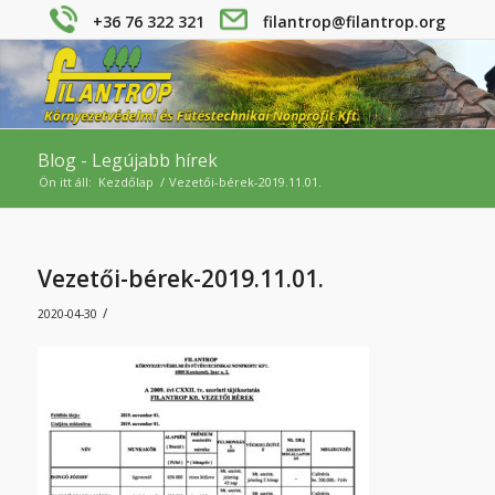
+36 76 322 321
filantrop@filantrop.org
Blog - Legújabb hírek
Ön itt áll:
Kezdőlap
/
Vezetői-bérek-2019.11.01.
Vezetői-bérek-2019.11.01.
/
2020-04-30