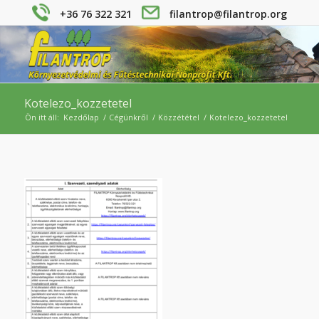
+36 76 322 321
filantrop@filantrop.org
Kotelezo_kozzetetel
Ön itt áll:
Kezdőlap
/
Cégünkről
/
Közzététel
/
Kotelezo_kozzetetel