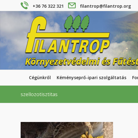
+36 76 322 321
filantrop@filantrop.org
Cégünkről
Kéményseprő-ipari szolgáltatás
Fo
szellozotisztitas