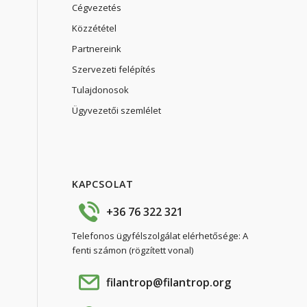
Cégvezetés
Közzététel
Partnereink
Szervezeti felépítés
Tulajdonosok
Ügyvezetői szemlélet
KAPCSOLAT
+36 76 322 321
Telefonos ügyfélszolgálat elérhetősége: A
fenti számon (rögzített vonal)
filantrop@filantrop.org