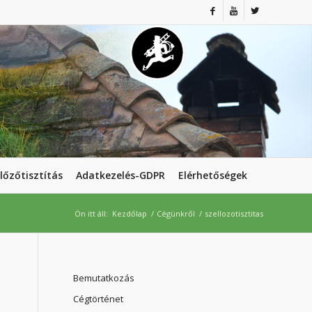
lőzőtisztítás
Adatkezelés-GDPR
Elérhetőségek
Ön itt áll:
Kezdőlap
/
Cégünkről
/
szellozotisztitas
Bemutatkozás
Cégtörténet